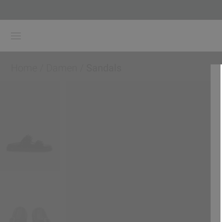
Home
/
Damen
/
Sandals