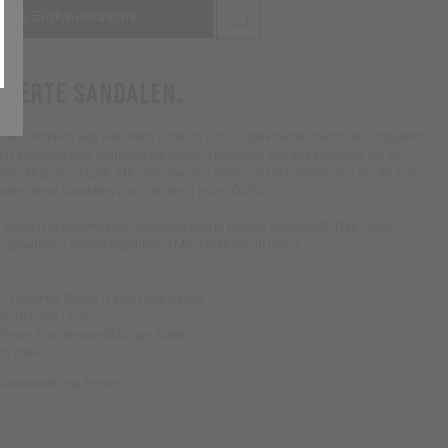
RIERTE SANDALEN.
ese Sandalen aus weichem Leder in Croco-Optik bieten durch den doppelten
ert sicheren Halt, während die Metall-Hardware und das Branding auf der
volle Akzente setzen. Mit einer flachen Sohle und der markanten Struktur der
rden diese Sandalen zum Highlight jedes Outfits.
werden in Kopenhagen designed und in Europa hergestellt. Das Leder
gewählten, familiengeführten Manufakturen in Italien.
l: Weiches Suede (Leder) aus Italien
nfutter aus Leder
schfeste & widerstandsfähige Sohle
in Italien
Verantwortliche Person