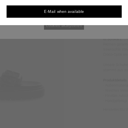
durchgesetzt werden könnten.
E-Mail when available
Cookie Policy
nur notwendige Cookies
Cookies akzeptieren
STRUKTU
In Schwarz.
Di
Riemen garanti
Innensohle stil
Croco-Optik we
Unsere Schuhe 
stammt aus aus
Produktdetails
- Außenmateria
- Weiches Inne
- Flexible, rut
- Handgefertigt 
Hersteller/EU 