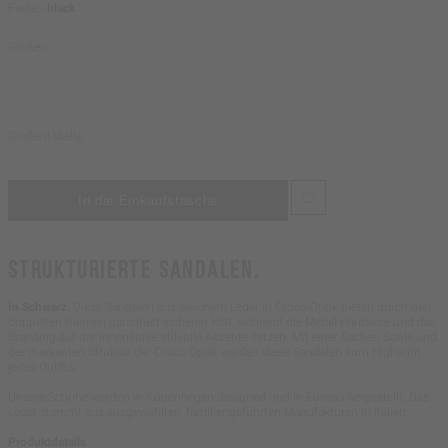
Farbe -
black
Größen
36
37
38
39
40
41
42
Größentabelle
STRUKTURIERTE SANDALEN.
In Schwarz.
Diese Sandalen aus weichem Leder in Croco-Optik bieten durch den
doppelten Riemen garantiert sicheren Halt, während die Metall-Hardware und das
Branding auf der Innensohle stilvolle Akzente setzen. Mit einer flachen Sohle und
der markanten Struktur der Croco-Optik werden diese Sandalen zum Highlight
jedes Outfits.
Unsere Schuhe werden in Kopenhagen designed und in Europa hergestellt. Das
Leder stammt aus ausgewählten, familiengeführten Manufakturen in Italien.
Produktdetails