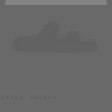
CPH701 soft croco black
169,90€