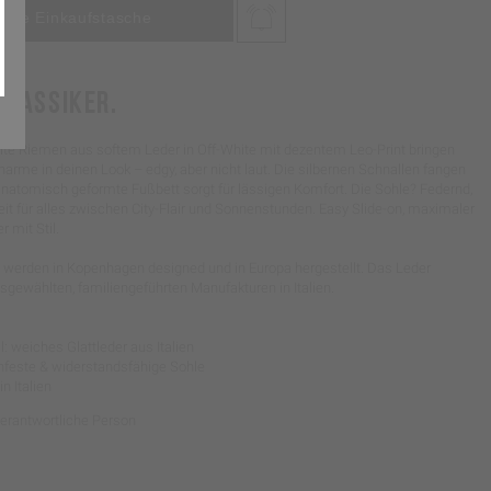
KLASSIKER.
ite Riemen aus softem Leder in Off-White mit dezentem Leo-Print bringen
harme in deinen Look – edgy, aber nicht laut. Die silbernen Schnallen fangen
anatomisch geformte Fußbett sorgt für lässigen Komfort. Die Sohle? Federnd,
reit für alles zwischen City-Flair und Sonnenstunden. Easy Slide-on, maximaler
r mit Stil.
werden in Kopenhagen designed und in Europa hergestellt. Das Leder
gewählten, familiengeführten Manufakturen in Italien.
: weiches Glattleder aus Italien
schfeste & widerstandsfähige Sohle
in Italien
Verantwortliche Person