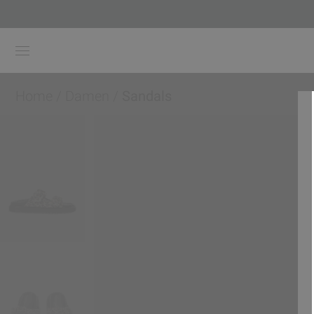
Home
/
Damen
/
Sandals