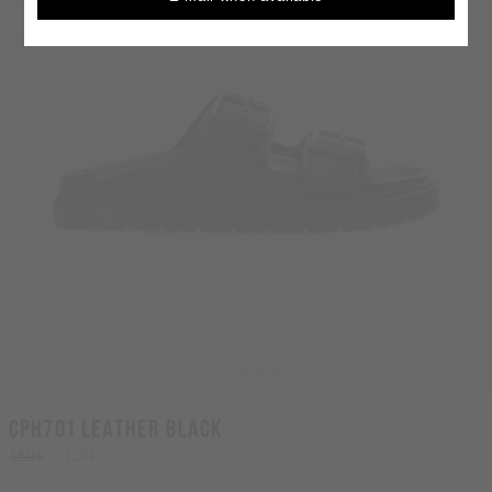
CPH701 leather black
169€
129€