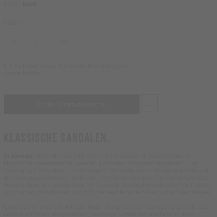
Farbe -
black
Größen
36
37
38
39
40
41
42
FIT: Fällt kleiner aus. Wähle eine Nummer größer.
Größentabelle
KLASSISCHE SANDALEN.
In Schwarz.
Minimalismus trifft Statement-Charakter. Unsere Sandalen im
klassischen Zweiriemer-Stil vereinen ikonisches Design mit modernem Flair.
Gefertigt aus schwarzem, hochwertigem Glattleder, wirken sie klar, reduziert und
dennoch ausdrucksstark. Die breiten Riemen mit silbernen Dornschnallen setzen
dezente Akzente – zeitlos, aber mit Charakter. Das anatomisch geformte Fußbett
sorgt für langanhaltenden Komfort, die flexible Sohle bietet Halt auf allen Wegen.
Unsere Schuhe werden in Kopenhagen designed und in Europa hergestellt. Das
Leder stammt aus ausgewählten, familiengeführten Manufakturen in Italien.