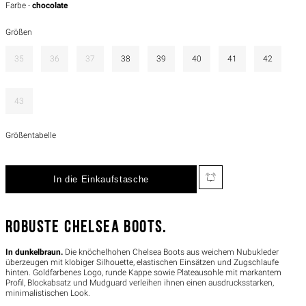
Farbe -
chocolate
Größen
35
36
37
38
39
40
41
42
43
Größentabelle
ROBUSTE CHELSEA BOOTS.
In dunkelbraun.
Die knöchelhohen Chelsea Boots aus weichem Nubukleder
überzeugen mit klobiger Silhouette, elastischen Einsätzen und Zugschlaufe
hinten. Goldfarbenes Logo, runde Kappe sowie Plateausohle mit markantem
Profil, Blockabsatz und Mudguard verleihen ihnen einen ausdrucksstarken,
minimalistischen Look.