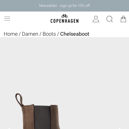
Newsletter - sign up for 10% off
Home
/
Damen
/
Boots
/
Chelseaboot