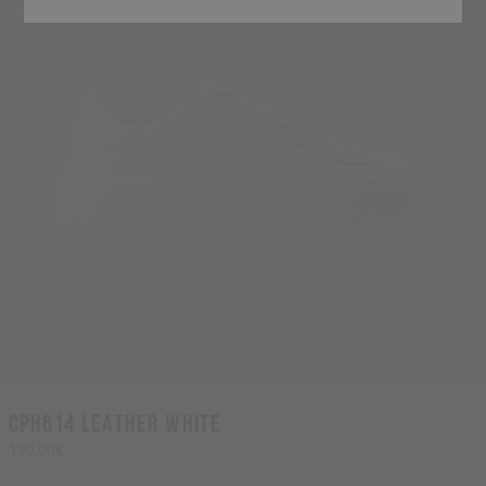
CPH614 leather white
199,90€