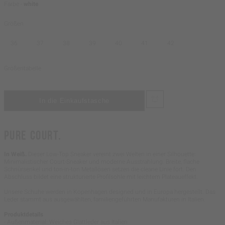
Farbe -
white
Größen
36
37
38
39
40
41
42
Größentabelle
PURE COURT.
In Weiß.
Dieser Low-Top Sneaker vereint zwei Welten in einer Silhouette:
Minimalistischer Court-Sneaker und moderne Ausstrahlung. Breite, flache
Schnürsenkel und ton-in-ton Metallösen setzen die cleane Linie fort. Den
Abschluss bildet eine strukturierte Profilsohle mit leichtem Plateaueffekt.
Unsere Schuhe werden in Kopenhagen designed und in Europa hergestellt. Das
Leder stammt aus ausgewählten, familiengeführten Manufakturen in Italien.
Produktdetails
- Außenmaterial: Weiches Glattleder aus Italien