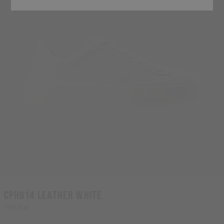
CPH614 leather white
199,90€