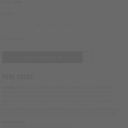
Farbe -
white
Größen
36
37
38
39
40
41
42
Größentabelle
PURE COURT.
In Weiß.
Dieser Low-Top Sneaker vereint zwei Welten in einer Silhouette:
Minimalistischer Court-Sneaker und moderne Ausstrahlung. Breite, flache
Schnürsenkel und ton-in-ton Metallösen setzen die cleane Linie fort. Den
Abschluss bildet eine strukturierte Profilsohle mit leichtem Plateaueffekt.
Unsere Schuhe werden in Kopenhagen designed und in Europa hergestellt. Das
Leder stammt aus ausgewählten, familiengeführten Manufakturen in Italien.
Produktdetails
- Außenmaterial: Weiches Glattleder aus Italien