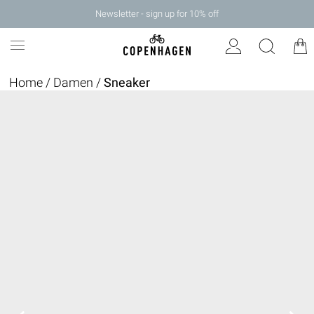
Newsletter - sign up for 10% off
Home
/
Damen
/
Sneaker