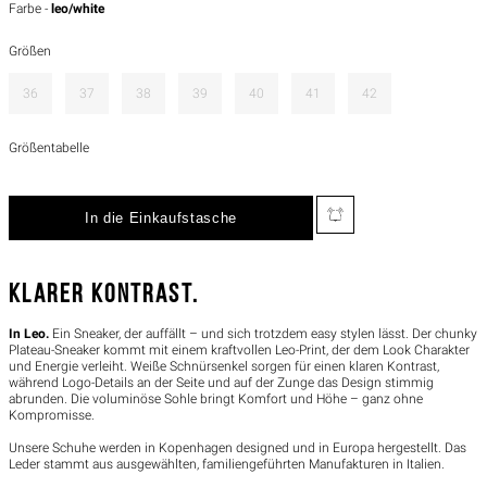
Farbe -
leo/white
Größen
36
37
38
39
40
41
42
Größentabelle
KLARER KONTRAST.
In Leo.
Ein Sneaker, der auffällt – und sich trotzdem easy stylen lässt. Der chunky
Plateau-Sneaker kommt mit einem kraftvollen Leo-Print, der dem Look Charakter
und Energie verleiht. Weiße Schnürsenkel sorgen für einen klaren Kontrast,
während Logo-Details an der Seite und auf der Zunge das Design stimmig
abrunden. Die voluminöse Sohle bringt Komfort und Höhe – ganz ohne
Kompromisse.
Unsere Schuhe werden in Kopenhagen designed und in Europa hergestellt. Das
Leder stammt aus ausgewählten, familiengeführten Manufakturen in Italien.