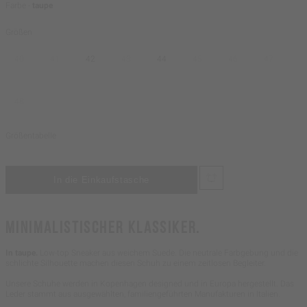
Farbe -
taupe
Größen
40
41
42
43
44
45
46
47
48
Größentabelle
MINIMALISTISCHER KLASSIKER.
In taupe.
Low-top Sneaker aus weichem Suede. Die neutrale Farbgebung und die
schlichte Silhouette machen diesen Schuh zu einem zeitlosen Begleiter.
Unsere Schuhe werden in Kopenhagen designed und in Europa hergestellt. Das
Leder stammt aus ausgewählten, familiengeführten Manufakturen in Italien.