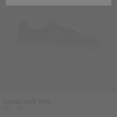
CPH433M suede taupe
199€
139€