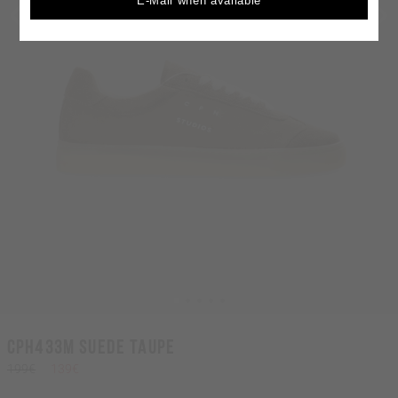
E-Mail when available
CPH433M suede taupe
199€
139€