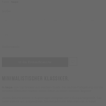
Farbe -
taupe
Größen
40
41
42
43
44
45
46
47
48
Größentabelle
MINIMALISTISCHER KLASSIKER.
In taupe.
Low-top Sneaker aus weichem Suede. Die neutrale Farbgebung und die
schlichte Silhouette machen diesen Schuh zu einem zeitlosen Begleiter.
Unsere Schuhe werden in Kopenhagen designed und in Europa hergestellt. Das
Leder stammt aus ausgewählten, familiengeführten Manufakturen in Italien.