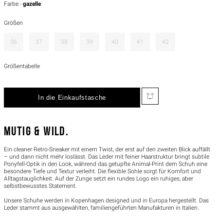
Farbe -
gazelle
Größen
36
37
38
39
40
41
42
Größentabelle
MUTIG & WILD.
Ein cleaner Retro-Sneaker mit einem Twist, der erst auf den zweiten Blick auffällt
– und dann nicht mehr loslässt. Das Leder mit feiner Haarstruktur bringt subtile
Ponyfell-Optik in den Look, während das getupfte Animal-Print dem Schuh eine
besondere Tiefe und Textur verleiht. Die flexible Sohle sorgt für Komfort und
Alltagstauglichkeit. Auf der Zunge setzt ein rundes Logo ein ruhiges, aber
selbstbewusstes Statement.
Unsere Schuhe werden in Kopenhagen designed und in Europa hergestellt. Das
Leder stammt aus ausgewählten, familiengeführten Manufakturen in Italien.