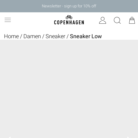
Newsletter - sign up for 10% off
Home
/
Damen
/
Sneaker
/
Sneaker Low