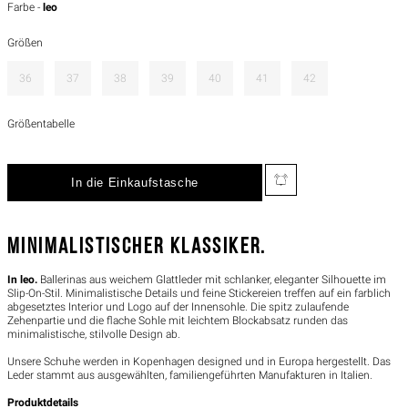
Farbe -
leo
Größen
36
37
38
39
40
41
42
Größentabelle
MINIMALISTISCHER KLASSIKER.
In leo.
Ballerinas aus weichem Glattleder mit schlanker, eleganter Silhouette im
Slip-On-Stil. Minimalistische Details und feine Stickereien treffen auf ein farblich
abgesetztes Interior und Logo auf der Innensohle. Die spitz zulaufende
Zehenpartie und die flache Sohle mit leichtem Blockabsatz runden das
minimalistische, stilvolle Design ab.
Unsere Schuhe werden in Kopenhagen designed und in Europa hergestellt. Das
Leder stammt aus ausgewählten, familiengeführten Manufakturen in Italien.
Produktdetails