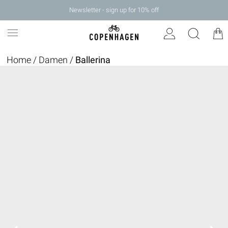
Newsletter - sign up for 10% off
Home
/
Damen
/
Ballerina