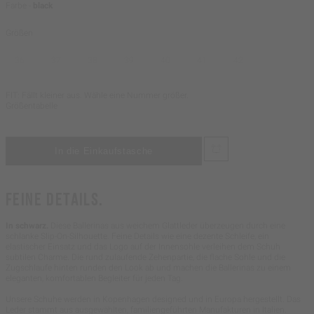
Farbe -
black
Größen
36
37
38
39
40
41
42
FIT: Fällt kleiner aus. Wähle eine Nummer größer.
Größentabelle
FEINE DETAILS.
In schwarz.
Diese Ballerinas aus weichem Glattleder überzeugen durch eine
schlanke Slip-On-Silhouette. Feine Details wie eine dezente Schleife, ein
elastischer Einsatz und das Logo auf der Innensohle verleihen dem Schuh
subtilen Charme. Die rund zulaufende Zehenpartie, die flache Sohle und die
Zugschlaufe hinten runden den Look ab und machen die Ballerinas zu einem
eleganten, komfortablen Begleiter für jeden Tag.
Unsere Schuhe werden in Kopenhagen designed und in Europa hergestellt. Das
Leder stammt aus ausgewählten, familiengeführten Manufakturen in Italien.