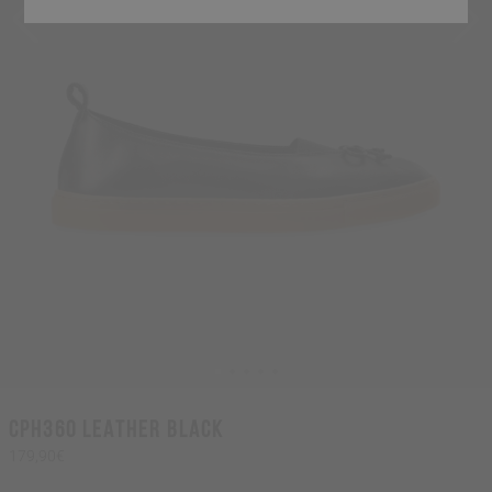
CPH360 leather black
179,90€