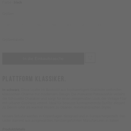
Farbe -
black
Größen
36
37
38
39
40
41
42
Größentabelle
PLATTFORM KLASSIKER.
In schwarz.
Diese Loafer im Bootsstil aus hochwertigem Glattleder verbinden
klassischen Charme mit modernem Design. Die markante Plateausohle verleiht
der Silhouette Charakter und sorgt für einen zeitgemäßen Look, der Vintage-Flair
mit urbaner Coolness vereint. Ideal für bewusst kontrastierende Outfits: elegant
zu Denim oder als warmer Akzent zu cleanen, minimalistischen Styles.
Unsere Schuhe werden in Kopenhagen designed und in Europa hergestellt. Das
Leder stammt aus ausgewählten, familiengeführten Manufakturen in Italien.
Produktdetails