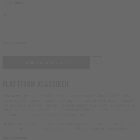
Farbe -
black
Größen
36
37
38
39
40
41
42
Größentabelle
PLATTFORM KLASSIKER.
In schwarz.
Diese Loafer im Bootsstil aus hochwertigem Glattleder verbinden
klassischen Charme mit modernem Design. Die markante Plateausohle verleiht
der Silhouette Charakter und sorgt für einen zeitgemäßen Look, der Vintage-Flair
mit urbaner Coolness vereint. Ideal für bewusst kontrastierende Outfits: elegant
zu Denim oder als warmer Akzent zu cleanen, minimalistischen Styles.
Unsere Schuhe werden in Kopenhagen designed und in Europa hergestellt. Das
Leder stammt aus ausgewählten, familiengeführten Manufakturen in Italien.
Produktdetails