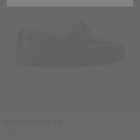
CPH177 leather black
199,90€