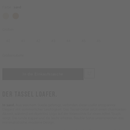
Farbe -
sand
Größen
40
41
42
43
44
45
46
Größentabelle
DER TASSEL LOAFER.
In sand.
Aus weichem Suede gefertigt, verbinden diese Loafer entspannte
Eleganz mit sommerlicher Leichtigkeit. Das Tassel-Detail setzt einen charmanten
Akzent, während ein dezentes Logo auf der Innensohle für einen edlen Touch
sorgt. Die runde Kappe und die leicht erhöhte, flexible Sohle unterstreichen das
minimalistische, moderne Design.