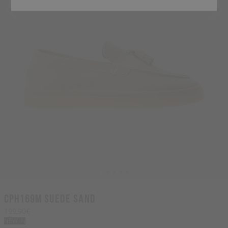
CPH169M suede sand
199,90€
NEW IN