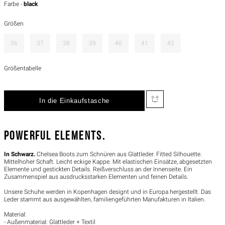
Farbe -
black
Größen
36
37
38
39
40
41
42
Größentabelle
POWERFUL ELEMENTS.
In Schwarz.
Chelsea Boots zum Schnüren aus Glattleder. Fitted Silhouette.
Mittelhoher Schaft. Leicht eckige Kappe. Mit elastischen Einsätze, abgesetzten
Elemente und gestickten Details. Reißverschluss an der Innenseite. Ein
Zusammenspiel aus ausdrucksstarken Elementen und feinen Details.
Unsere Schuhe werden in Kopenhagen designt und in Europa hergestellt. Das
Leder stammt aus ausgewählten, familiengeführten Manufakturen in Italien.
Material:
- Außenmaterial: Glattleder + Textil