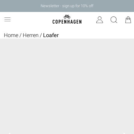
Newsletter - sign up for 10% off
Home
/
Herren
/
Loafer