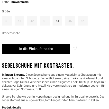
Farbe -
brown/cream
Größen
40
41
42
43
44
45
46
Größentabelle
SEGELSCHUHE MIT KONTRASTEN.
In braun & creme.
Diese Segelschuhe aus einem Materialmix überzeugen mit
einer entspannten Silhouette. Feine Stickereien, eine markante Vordernaht und
dezente Logo-Details verleihen ihnen einen eleganten Look. Der Slip-On-Style mit
dekorativer Schnürung und Metall-Hardware macht sie zu modernen Loafern für
einen lässigen Sommerauftritt.
Unsere Schuhe werden in Kopenhagen designed und in Europa hergestellt. Das
Leder stammt aus ausgewählten, familiengeführten Manufakturen in Italien.
Produktdetails