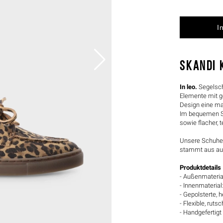
SKANDI 
In leo.
Segelsch
Elemente mit g
Design eine ma
Im bequemen Sl
sowie flacher, 
Unsere Schuhe 
stammt aus aus
Produktdetails
- Außenmaterial
- Innenmateria
- Gepolsterte,
- Flexible, rut
- Handgefertigt