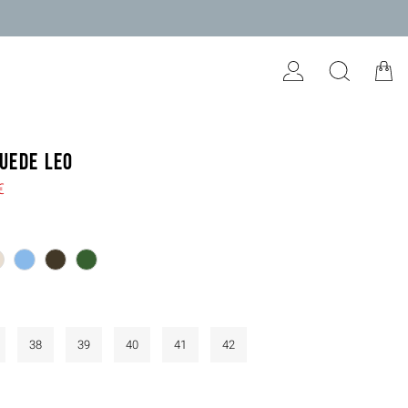
uede leo
€
38
39
40
41
42