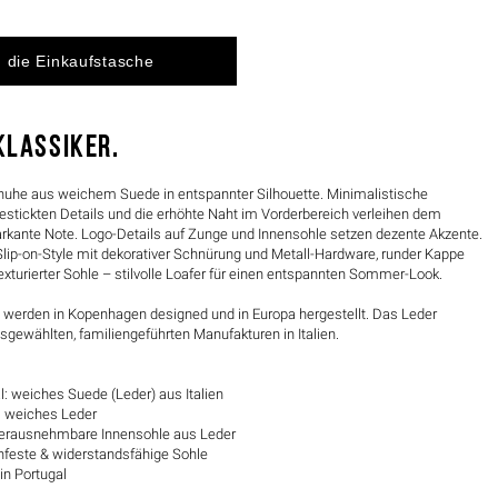
KLASSIKER.
uhe aus weichem Suede in entspannter Silhouette. Minimalistische
estickten Details und die erhöhte Naht im Vorderbereich verleihen dem
rkante Note. Logo-Details auf Zunge und Innensohle setzen dezente Akzente.
ip-on-Style mit dekorativer Schnürung und Metall-Hardware, runder Kappe
texturierter Sohle – stilvolle Loafer für einen entspannten Sommer-Look.
werden in Kopenhagen designed und in Europa hergestellt. Das Leder
gewählten, familiengeführten Manufakturen in Italien.
: weiches Suede (Leder) aus Italien
l: weiches Leder
 herausnehmbare Innensohle aus Leder
schfeste & widerstandsfähige Sohle
 in Portugal