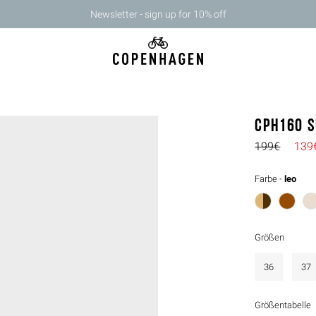
Newsletter - sign up for 10% off
CPH160 s
199€
139
Farbe -
leo
Größen
36
37
Größentabelle