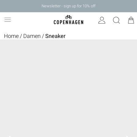
Newsletter - sign up for 10% off
Home
/
Damen
/
Sneaker