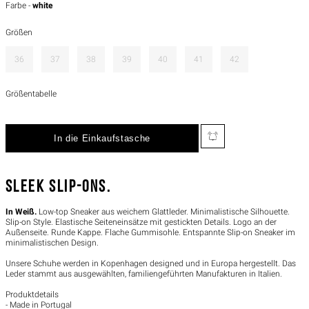
Farbe -
white
Größen
36
37
38
39
40
41
42
Größentabelle
SLEEK SLIP-ONS.
In Weiß.
Low-top Sneaker aus weichem Glattleder. Minimalistische Silhouette.
Slip-on Style. Elastische Seiteneinsätze mit gestickten Details. Logo an der
Außenseite. Runde Kappe. Flache Gummisohle. Entspannte Slip-on Sneaker im
minimalistischen Design.
Unsere Schuhe werden in Kopenhagen designed und in Europa hergestellt. Das
Leder stammt aus ausgewählten, familiengeführten Manufakturen in Italien.
Produktdetails
- Made in Portugal