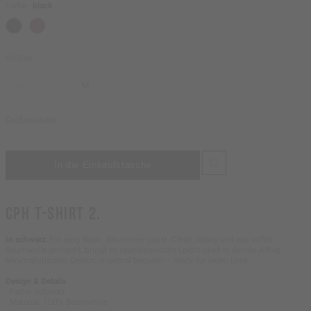
Farbe -
black
Größen
XS
S
M
L
XL
Größentabelle
CPH T-SHIRT 2.
In schwarz.
Ein easy Basic, das immer passt. Clean, lässig und aus softer
Baumwolle gemacht, bringt es skandinavische Leichtigkeit in deinen Alltag.
Minimalistisches Design, maximal bequem – ready für jeden Look.
Design & Details
- Farbe: schwarz
- Material: 100% Baumwolle