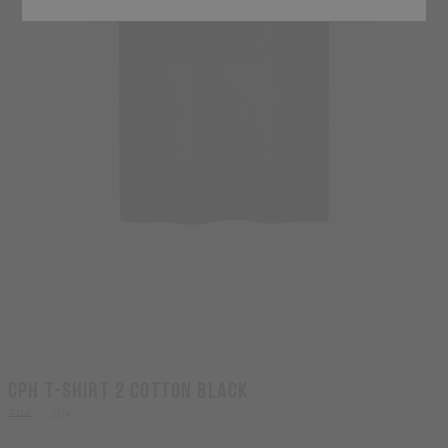
CPH T-SHIRT 2 cotton black
59€
39€