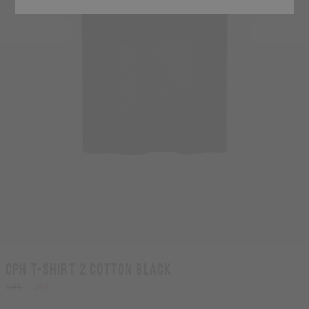
CPH T-SHIRT 2 cotton black
59€
39€