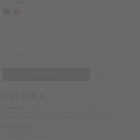
Farbe -
black
Größen
XS
S
M
L
XL
Größentabelle
CPH T-SHIRT 2.
In schwarz.
Ein easy Basic, das immer passt. Clean, lässig und aus softer
Baumwolle gemacht, bringt es skandinavische Leichtigkeit in deinen Alltag.
Minimalistisches Design, maximal bequem – ready für jeden Look.
Design & Details
- Farbe: schwarz
- Material: 100% Baumwolle