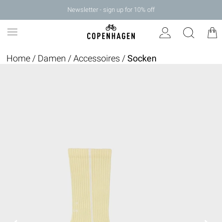
Newsletter - sign up for 10% off
Home
/
Damen
/
Accessoires
/
Socken