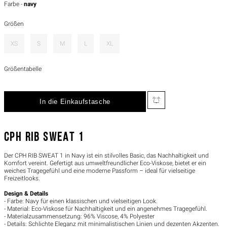
Farbe -
navy
Größen
XS
S
M
L
XL
Größentabelle
CPH RIB SWEAT 1
Der CPH RIB SWEAT 1 in Navy ist ein stilvolles Basic, das Nachhaltigkeit und
Komfort vereint. Gefertigt aus umweltfreundlicher Eco-Viskose, bietet er ein
weiches Tragegefühl und eine moderne Passform – ideal für vielseitige
Freizeitlooks.
Design & Details
- Farbe: Navy für einen klassischen und vielseitigen Look.
- Material: Eco-Viskose für Nachhaltigkeit und ein angenehmes Tragegefühl.
- Materialzusammensetzung: 96% Viscose, 4% Polyester
- Details: Schlichte Eleganz mit minimalistischen Linien und dezenten Akzenten.