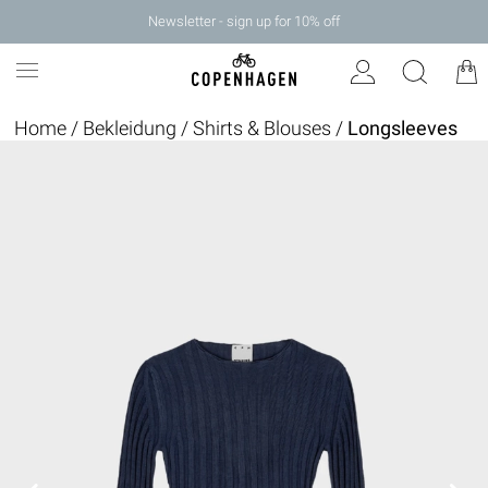
Newsletter - sign up for 10% off
Home
/
Bekleidung
/
Shirts & Blouses
/
Longsleeves