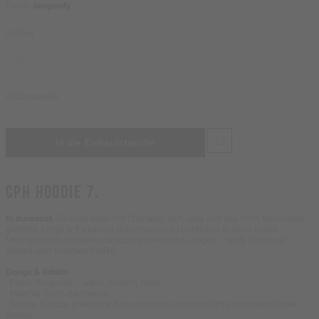
Farbe -
burgundy
Größen
XS
S
M
L
XL
Größentabelle
CPH HOODIE 7.
In dunkelrot.
Ein cosy Basic mit Charakter. Soft, cosy und aus 100% Baumwolle
gefertigt, bringt er Farbe und skandinavische Leichtigkeit in deine Looks.
Minimalistisch, modern und super angenehm zu tragen – ready für casual,
relaxed oder smartere Outfits.
Design & Details
- Farbe: Burgundy – warm, modern, fresh
- Material: 100% Baumwolle
- Details: Kapuze, praktische Kängurutasche, dezente Nähte, minimalistisches
Design